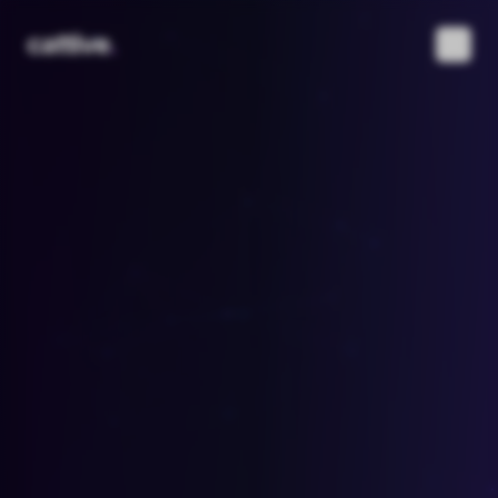
cattive
.