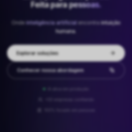
Feita para
pessoas
.
Onde
inteligência artificial
encontra
intuição
humana
.
Explorar soluções
Conhecer nossa abordagem
IA ativa em produção
+50 empresas confiando
100% focado em pessoas