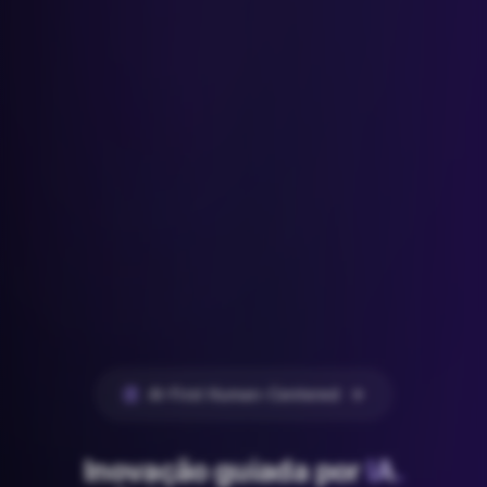
AI-First Human-Centered
Inovação guiada por
IA
.