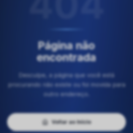
404
Página não
encontrada
Desculpe, a página que você está
procurando não existe ou foi movida para
outro endereço.
Voltar ao Início