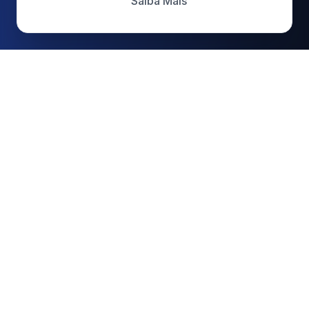
Saiba Mais
cattive
.
Desenvolvendo soluções AI-First Human-
Centered que transformam negócios digitais.
EMPRESA
Sobre
Brand
AI-First Human-Centered