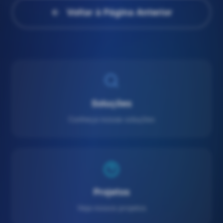
Voltar à Página Anterior
Soluções
Conheça nossas soluções
Projetos
Veja nossos projetos