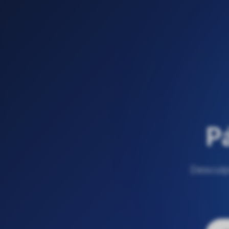
P
Desculp