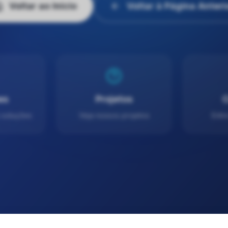
Voltar ao Início
Voltar à Página Anteri
es
Projetos
C
 soluções
Veja nossos projetos
Entr