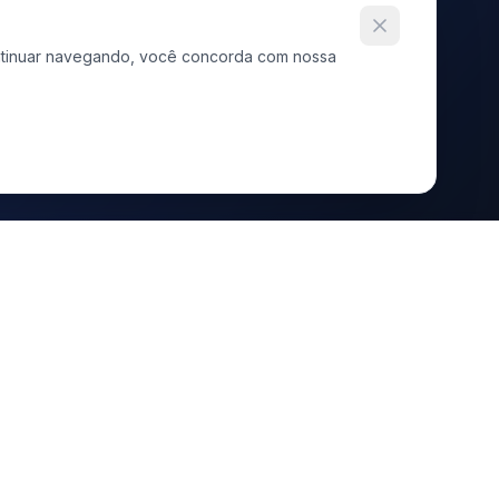
continuar navegando, você concorda com nossa
RÁPIDOS
TERMOS E POLÍTICAS
s Soluções
Termos e Políticas
Política de Privacidade
ntação
Política de Cookies