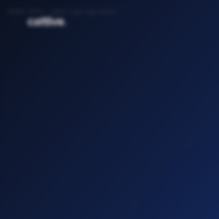
DEBUG PATH:
/apps/tag/seguranca/
cattive
.