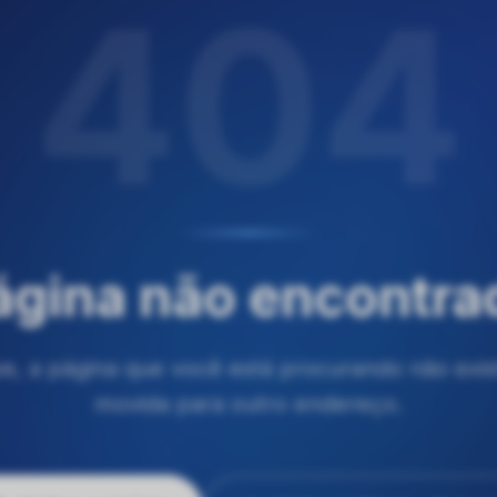
404
ágina não encontra
e, a página que você está procurando não exist
movida para outro endereço.