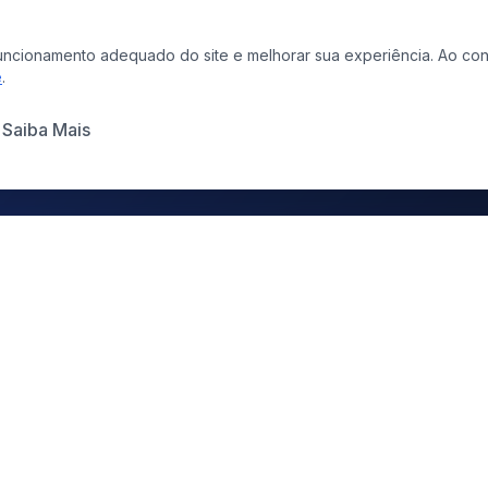
o funcionamento adequado do site e melhorar sua experiência. Ao 
e
.
Saiba Mais
COMUNICAÇÃO &
LINKS 
CONTEÚDO
Todas a
Chama.lá
Projetos
Portais de Notícias
entered
Docume
Publicidade Legal