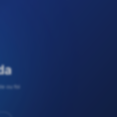
da
e ou foi