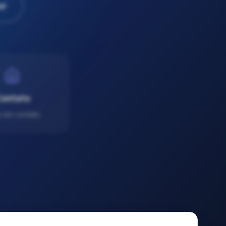
or
ontato
e em contato