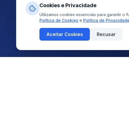
Cookies e Privacidade
Utilizamos cookies essenciais para garantir 
Política de Cookies
e
Política de Privacidad
Aceitar Cookies
Recusar
EMPRESA
cattive
.
Sobre
Desenvolvendo soluções AI-
First Human-Centered que
Brand
transformam negócios digitais.
AI-First Human-C