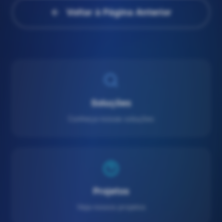
Voltar à Página Anterior
Soluções
Conheça nossas soluções
Projetos
Veja nossos projetos