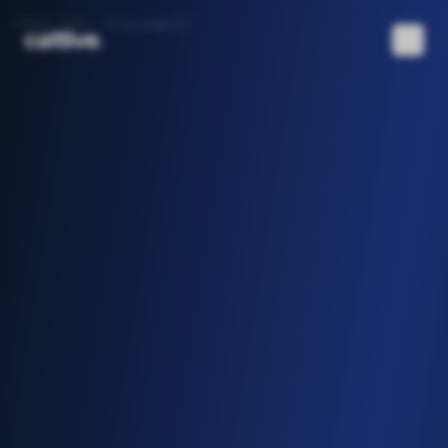
DEBUG PATH:
/blog/page/2/
cattive
.