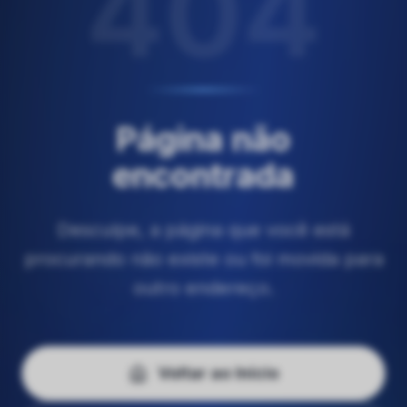
404
Página não
encontrada
Desculpe, a página que você está
procurando não existe ou foi movida para
outro endereço.
Voltar ao Início