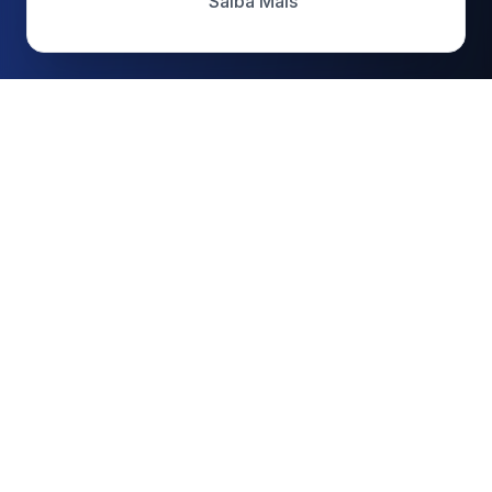
Saiba Mais
cattive
.
Desenvolvendo soluções AI-First Human-
Centered que transformam negócios digitais.
EMPRESA
Sobre
Brand
AI-First Human-Centered