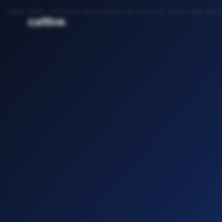
DEBUG PATH:
/blog/seo-para-portas-de-noticias-saiba-como-dest
cattive
.