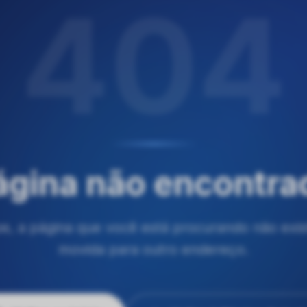
404
ágina não encontra
e, a página que você está procurando não exist
movida para outro endereço.