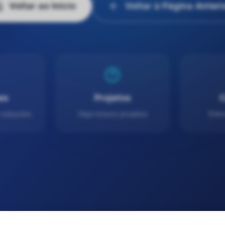
Voltar ao Início
Voltar à Página Anteri
es
Projetos
C
 soluções
Veja nossos projetos
Entr