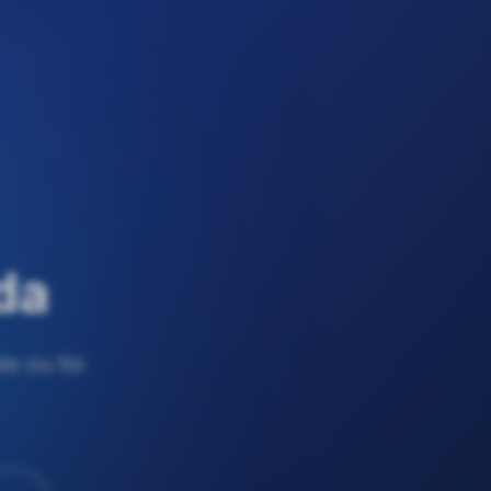
da
e ou foi