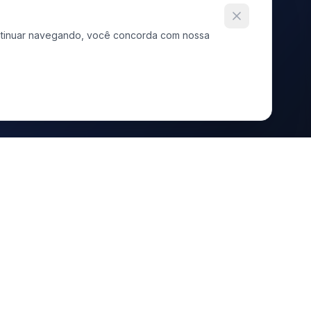
continuar navegando, você concorda com nossa
RÁPIDOS
TERMOS E POLÍTICAS
s Soluções
Termos e Políticas
Política de Privacidade
ntação
Política de Cookies