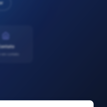
or
ontato
e em contato