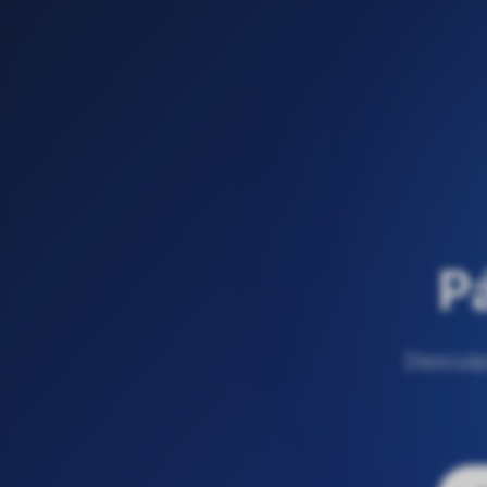
P
Desculp