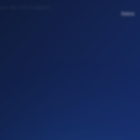
acar-seu-site-no-google/
Sobre