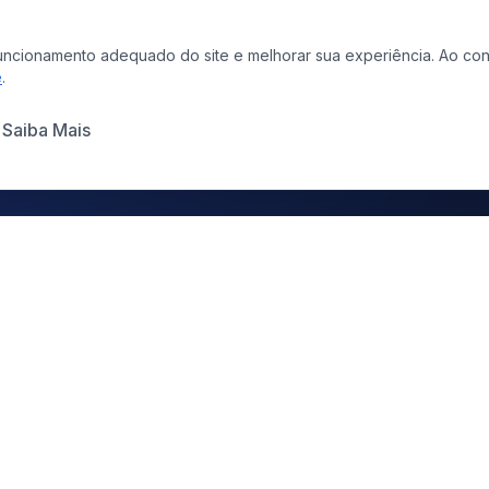
o funcionamento adequado do site e melhorar sua experiência. Ao 
e
.
Saiba Mais
COMUNICAÇÃO &
LINKS 
CONTEÚDO
Todas a
Chama.lá
Projetos
Portais de Notícias
entered
Docume
Publicidade Legal