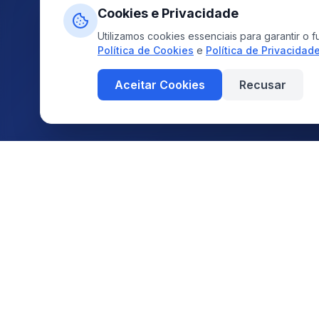
Cookies e Privacidade
Utilizamos cookies essenciais para garantir 
Política de Cookies
e
Política de Privacidad
Aceitar Cookies
Recusar
EMPRESA
cattive
.
Sobre
Desenvolvendo soluções AI-
First Human-Centered que
Brand
transformam negócios digitais.
AI-First Human-C